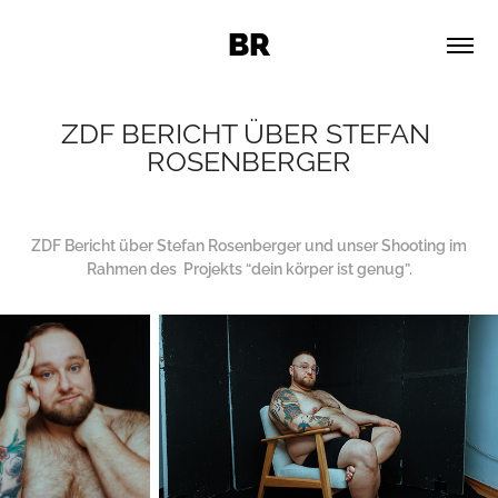
BR
ZDF BERICHT ÜBER STEFAN 
ROSENBERGER
ZDF Bericht über Stefan Rosenberger und unser Shooting im
Rahmen des Projekts “dein körper ist genug”.